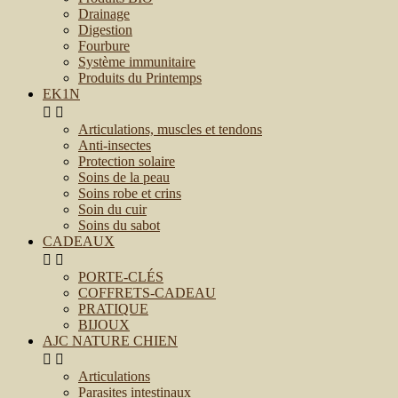
Drainage
Digestion
Fourbure
Système immunitaire
Produits du Printemps
EK1N


Articulations, muscles et tendons
Anti-insectes
Protection solaire
Soins de la peau
Soins robe et crins
Soin du cuir
Soins du sabot
CADEAUX


PORTE-CLÉS
COFFRETS-CADEAU
PRATIQUE
BIJOUX
AJC NATURE CHIEN


Articulations
Parasites intestinaux