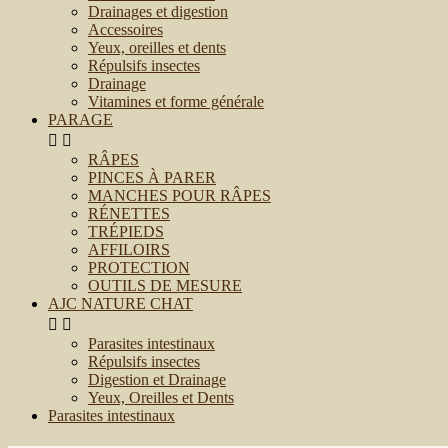
Drainages et digestion
Accessoires
Yeux, oreilles et dents
Répulsifs insectes
Drainage
Vitamines et forme générale
PARAGE


RÂPES
PINCES À PARER
MANCHES POUR RÂPES
RÉNETTES
TRÉPIEDS
AFFILOIRS
PROTECTION
OUTILS DE MESURE
AJC NATURE CHAT


Parasites intestinaux
Répulsifs insectes
Digestion et Drainage
Yeux, Oreilles et Dents
Parasites intestinaux