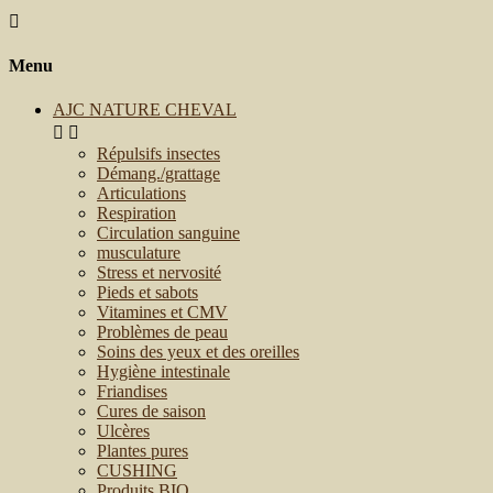

Menu
AJC NATURE CHEVAL


Répulsifs insectes
Démang./grattage
Articulations
Respiration
Circulation sanguine
musculature
Stress et nervosité
Pieds et sabots
Vitamines et CMV
Problèmes de peau
Soins des yeux et des oreilles
Hygiène intestinale
Friandises
Cures de saison
Ulcères
Plantes pures
CUSHING
Produits BIO