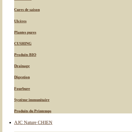
Cures de saison
Ulcères
Plantes pures
CUSHING
Produits BIO
Drainage
Digestion
Fourbure
Système immunitaire
Produits du Printemps
AJC Nature CHIEN