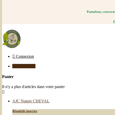
Pantalons, couvertur
C

Connexion

0,00 CHF
0
Panier
Il n'y a plus d'articles dans votre panier

AJC Nature CHEVAL
Répulsifs insectes