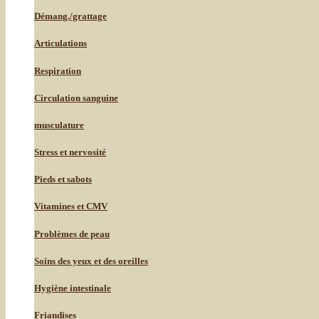
Démang./grattage
Articulations
Respiration
Circulation sanguine
musculature
Stress et nervosité
Pieds et sabots
Vitamines et CMV
Problèmes de peau
Soins des yeux et des oreilles
Hygiène intestinale
Friandises