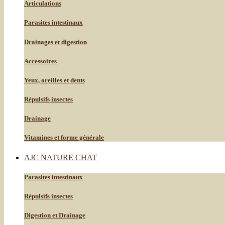
Articulations
Parasites intestinaux
Drainages et digestion
Accessoires
Yeux, oreilles et dents
Répulsifs insectes
Drainage
Vitamines et forme générale
AJC NATURE CHAT
Parasites intestinaux
Répulsifs insectes
Digestion et Drainage