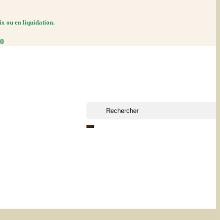
ix ou en liquidation.
30
