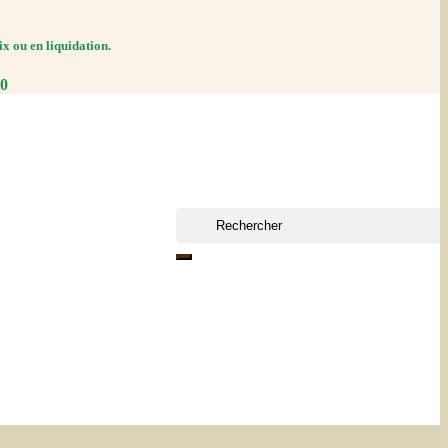
ix ou en liquidation.
30
