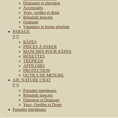
Drainages et digestion
Accessoires
Yeux, oreilles et dents
Répulsifs insectes
Drainage
Vitamines et forme générale
PARAGE


RÂPES
PINCES À PARER
MANCHES POUR RÂPES
RÉNETTES
TRÉPIEDS
AFFILOIRS
PROTECTION
OUTILS DE MESURE
AJC NATURE CHAT


Parasites intestinaux
Répulsifs insectes
Digestion et Drainage
Yeux, Oreilles et Dents
Parasites intestinaux