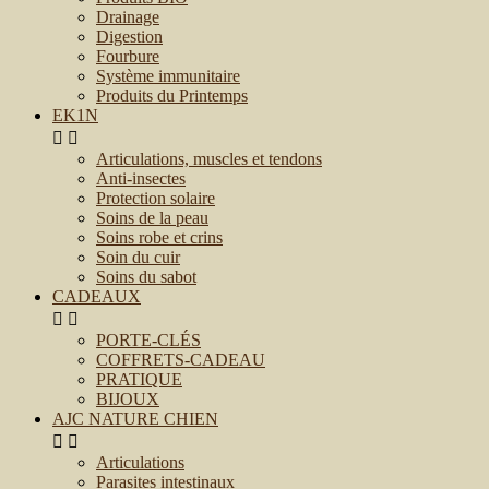
Drainage
Digestion
Fourbure
Système immunitaire
Produits du Printemps
EK1N


Articulations, muscles et tendons
Anti-insectes
Protection solaire
Soins de la peau
Soins robe et crins
Soin du cuir
Soins du sabot
CADEAUX


PORTE-CLÉS
COFFRETS-CADEAU
PRATIQUE
BIJOUX
AJC NATURE CHIEN


Articulations
Parasites intestinaux