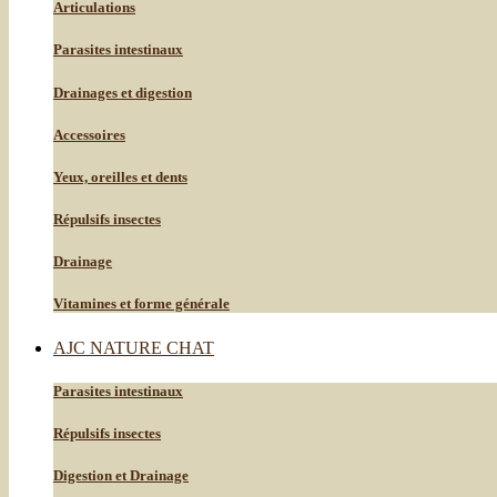
Articulations
Parasites intestinaux
Drainages et digestion
Accessoires
Yeux, oreilles et dents
Répulsifs insectes
Drainage
Vitamines et forme générale
AJC NATURE CHAT
Parasites intestinaux
Répulsifs insectes
Digestion et Drainage