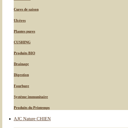
Cures de saison
Ulcères
Plantes pures
CUSHING
Produits BIO
Drainage
Digestion
Fourbure
Système immunitaire
Produits du Printemps
AJC Nature CHIEN