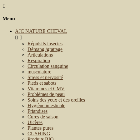

Menu
AJC NATURE CHEVAL


Répulsifs insectes
Démang./grattage
Articulations
Respiration
Circulation sanguine
musculature
Stress et nervosité
Pieds et sabots
Vitamines et CMV
Problèmes de peau
Soins des yeux et des oreilles
Hygiène intestinale
Friandises
Cures de saison
Ulcères
Plantes pures
CUSHING
Produits BIO