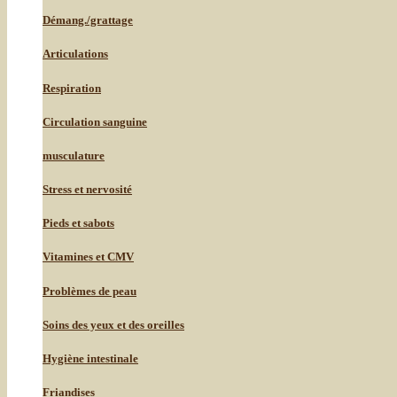
Démang./grattage
Articulations
Respiration
Circulation sanguine
musculature
Stress et nervosité
Pieds et sabots
Vitamines et CMV
Problèmes de peau
Soins des yeux et des oreilles
Hygiène intestinale
Friandises