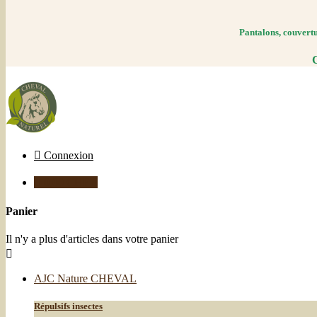
Pantalons, couvertur
C

Connexion

0,00 CHF
0
Panier
Il n'y a plus d'articles dans votre panier

AJC Nature CHEVAL
Répulsifs insectes