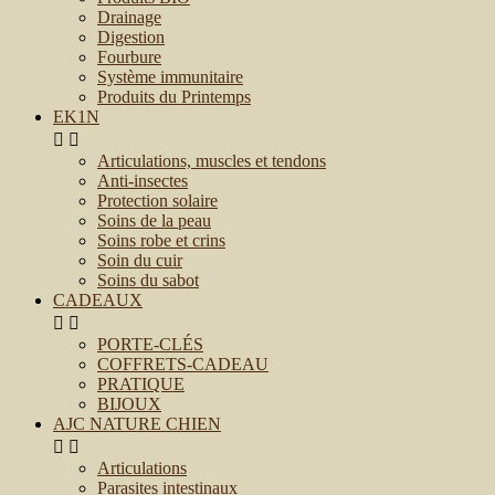
Drainage
Digestion
Fourbure
Système immunitaire
Produits du Printemps
EK1N


Articulations, muscles et tendons
Anti-insectes
Protection solaire
Soins de la peau
Soins robe et crins
Soin du cuir
Soins du sabot
CADEAUX


PORTE-CLÉS
COFFRETS-CADEAU
PRATIQUE
BIJOUX
AJC NATURE CHIEN


Articulations
Parasites intestinaux