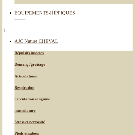
Equipements-hippiques est en
EQUIPEMENTS-HIPPIQUES
solde !

AJC Nature CHEVAL
Répulsifs insectes
Démang./grattage
Articulations
Respiration
Circulation sanguine
musculature
Stress et nervosité
Pieds et sabots