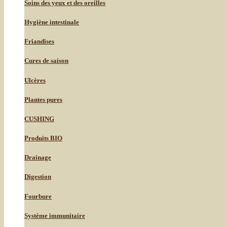
Soins des yeux et des oreilles
Hygiène intestinale
Friandises
Cures de saison
Ulcères
Plantes pures
CUSHING
Produits BIO
Drainage
Digestion
Fourbure
Système immunitaire