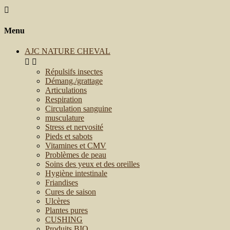

Menu
AJC NATURE CHEVAL


Répulsifs insectes
Démang./grattage
Articulations
Respiration
Circulation sanguine
musculature
Stress et nervosité
Pieds et sabots
Vitamines et CMV
Problèmes de peau
Soins des yeux et des oreilles
Hygiène intestinale
Friandises
Cures de saison
Ulcères
Plantes pures
CUSHING
Produits BIO