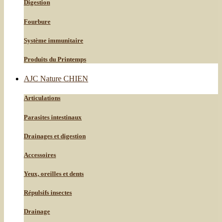
Digestion
Fourbure
Système immunitaire
Produits du Printemps
AJC Nature CHIEN
Articulations
Parasites intestinaux
Drainages et digestion
Accessoires
Yeux, oreilles et dents
Répulsifs insectes
Drainage