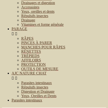
Drainages et digestion
Accessoires
Yeux, oreilles et dents
Répulsifs insectes
Drainage
Vitamines et forme générale
PARAGE


RÂPES
PINCES À PARER
MANCHES POUR RÂPES
RÉNETTES
TRÉPIEDS
AFFILOIRS
PROTECTION
OUTILS DE MESURE
AJC NATURE CHAT


Parasites intestinaux
Répulsifs insectes
Digestion et Drainage
Yeux, Oreilles et Dents
Parasites intestinaux