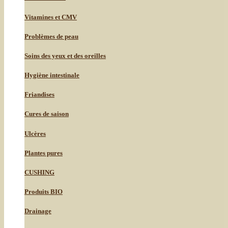
Vitamines et CMV
Problèmes de peau
Soins des yeux et des oreilles
Hygiène intestinale
Friandises
Cures de saison
Ulcères
Plantes pures
CUSHING
Produits BIO
Drainage