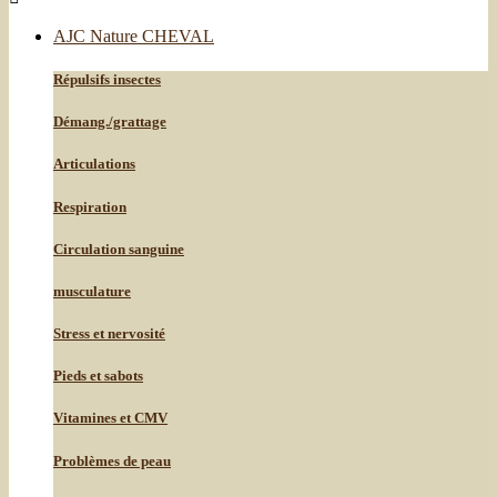
AJC Nature CHEVAL
Répulsifs insectes
Démang./grattage
Articulations
Respiration
Circulation sanguine
musculature
Stress et nervosité
Pieds et sabots
Vitamines et CMV
Problèmes de peau