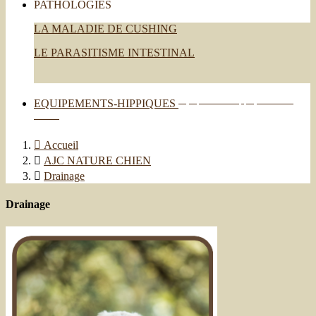
PATHOLOGIES
LA MALADIE DE CUSHING
LE PARASITISME INTESTINAL
Equipements-hippiques est en
EQUIPEMENTS-HIPPIQUES
solde !

Accueil

AJC NATURE CHIEN

Drainage
Drainage